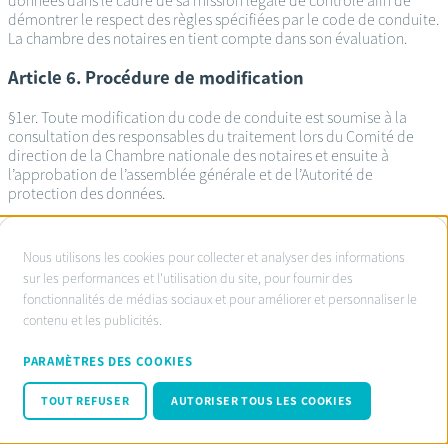
données dans le cadre de sa mission légale de contrôle afin de
démontrer le respect des règles spécifiées par le code de conduite.
La chambre des notaires en tient compte dans son évaluation.
Article 6. Procédure de modification
§1er. Toute modification du code de conduite est soumise à la
consultation des responsables du traitement lors du Comité de
direction de la Chambre nationale des notaires et ensuite à
l’approbation de l’assemblée générale et de l’Autorité de
protection des données.
À
Nous utilisons les cookies pour collecter et analyser des informations
propos
sur les performances et l'utilisation du site, pour fournir des
Service d’ombudsman agréé:
fonctionnalités de médias sociaux et pour améliorer et personnaliser le
des
www.ombudsnotaire.be
contenu et les publicités.
cookies
Conditions d’utilisation
sur
Privacy Policy notaire.be
PARAMÈTRES DES COOKIES
Cookie policy
ce
Code de conduite RGPD
TOUT REFUSER
AUTORISER TOUS LES COOKIES
site
© Fednot 2026